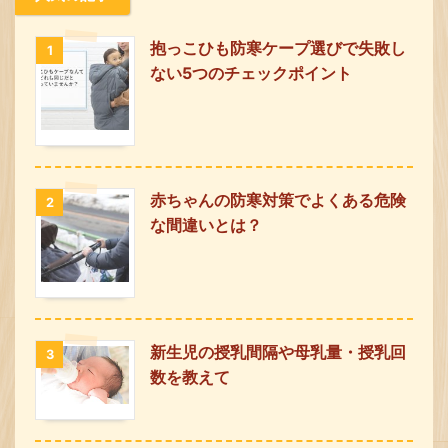
抱っこひも防寒ケープ選びで失敗し
1
ない5つのチェックポイント
赤ちゃんの防寒対策でよくある危険
2
な間違いとは？
新生児の授乳間隔や母乳量・授乳回
3
数を教えて