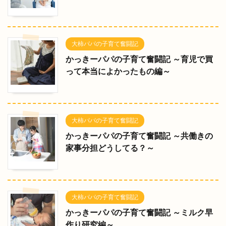
大柿パパの子育て奮闘記
かっきーパパの子育て奮闘記 ～育児で買
って本当によかったもの編～
大柿パパの子育て奮闘記
かっきーパパの子育て奮闘記 ～共働きの
家事分担どうしてる？～
大柿パパの子育て奮闘記
かっきーパパの子育て奮闘記 ～ミルク早
作り研究編～