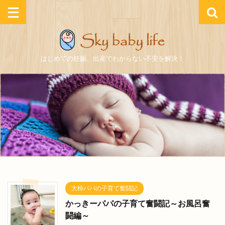
はじめての妊娠、出産でわからない不安を解決！
大柿パパの子育て奮闘記
かっきーパパの子育て奮闘記～お風呂奮
闘編～