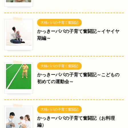
大柿パパの子育て奮闘記
かっきーパパの子育て奮闘記～イヤイヤ
期編～
大柿パパの子育て奮闘記
かっきーパパの子育て奮闘記～こどもの
初めての運動会～
大柿パパの子育て奮闘記
かっきーパパの子育て奮闘記（お料理
編）