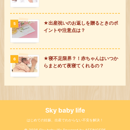
★出産祝いのお返しを贈るときのポ
5
イントや注意点は？
★寝不足限界？！赤ちゃんはいつか
6
らまとめて夜寝てくれるの？
Sky baby life
はじめての妊娠、出産でわからない不安を解決！