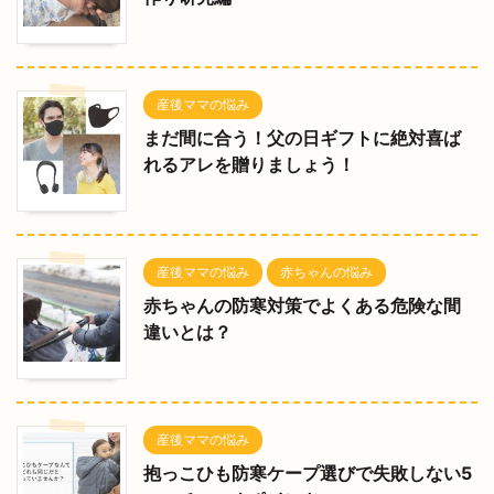
産後ママの悩み
まだ間に合う！父の日ギフトに絶対喜ば
れるアレを贈りましょう！
産後ママの悩み
赤ちゃんの悩み
赤ちゃんの防寒対策でよくある危険な間
違いとは？
産後ママの悩み
抱っこひも防寒ケープ選びで失敗しない5