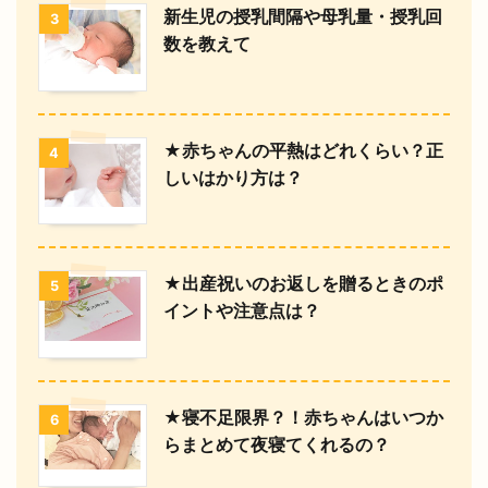
新生児の授乳間隔や母乳量・授乳回
3
数を教えて
★赤ちゃんの平熱はどれくらい？正
4
しいはかり方は？
★出産祝いのお返しを贈るときのポ
5
イントや注意点は？
★寝不足限界？！赤ちゃんはいつか
6
らまとめて夜寝てくれるの？