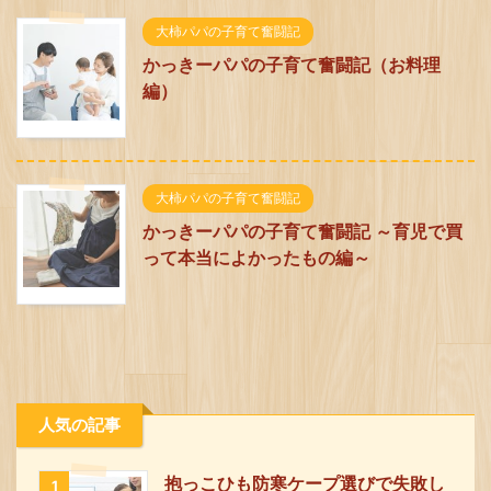
大柿パパの子育て奮闘記
かっきーパパの子育て奮闘記（お料理
編）
大柿パパの子育て奮闘記
かっきーパパの子育て奮闘記 ～育児で買
って本当によかったもの編～
人気の記事
抱っこひも防寒ケープ選びで失敗し
1