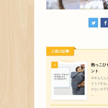
人気の記事
抱っこひ
1
ント
今年もだん
そうですね
さないか不
...