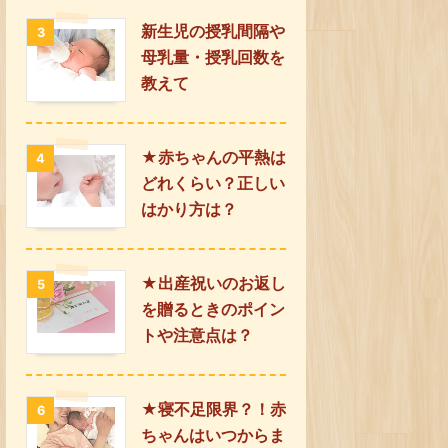
新生児の授乳間隔や
3
母乳量・授乳回数を
教えて
★赤ちゃんの平熱は
4
どれくらい？正しい
はかり方は？
★出産祝いのお返し
5
を贈るときのポイン
トや注意点は？
★寝不足限界？！赤
6
ちゃんはいつからま