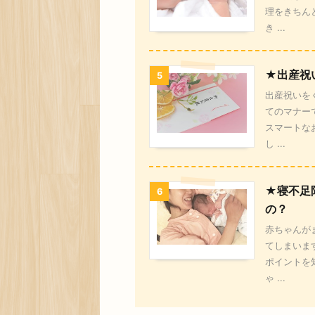
理をきちん
き ...
★出産祝
5
出産祝いを
てのマナー
スマートな
し ...
★寝不足
6
の？
赤ちゃんが
てしまいま
ポイントを
ゃ ...