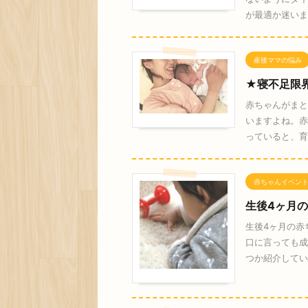
が最適か迷いま
産後ママの悩み
★寝不足限
赤ちゃんがまと
いますよね。赤
っていると、育
赤ちゃんイベン
生後4ヶ月
生後4ヶ月の赤
口に言っても成
つか紹介してい