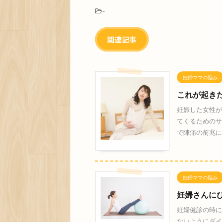
-
関連記事
妊婦ママの悩み
これが起き
妊娠した女性が
てくるためのサ
で陣痛の前兆に
妊婦ママの悩み
妊婦さんに
妊婦健診の時に
ないようにダイ