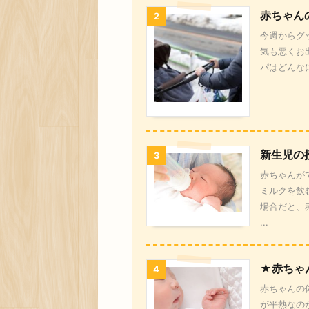
赤ちゃん
2
今週からグ
気も悪くお
パはどんな
新生児の
3
赤ちゃんが
ミルクを飲
場合だと、
...
★赤ちゃ
4
赤ちゃんの
が平熱なの