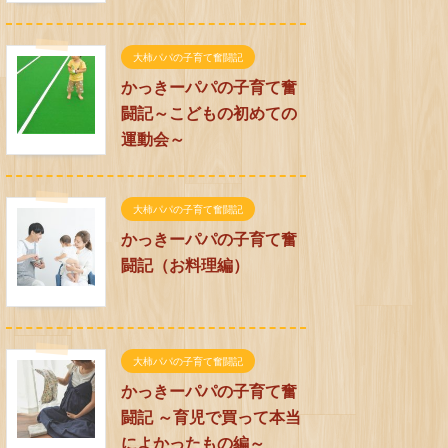
大柿パパの子育て奮闘記
かっきーパパの子育て奮
闘記～こどもの初めての
運動会～
大柿パパの子育て奮闘記
かっきーパパの子育て奮
闘記（お料理編）
大柿パパの子育て奮闘記
かっきーパパの子育て奮
闘記 ～育児で買って本当
によかったもの編～