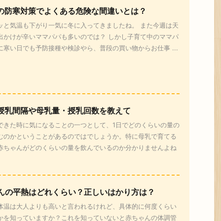
の防寒対策でよくある危険な間違いとは？
ッと気温も下がり一気に冬に入ってきましたね。 また今週は天
出かけが辛いママパパも多いのでは？ しかし子育て中のママパ
に寒い日でも予防接種や検診やら、普段の買い物からお仕事 ...
授乳間隔や母乳量・授乳回数を教えて
できた時に気になることの一つとして、1日でどのくらいの量の
むのかということがあるのではでしょうか。特に母乳で育てる
赤ちゃんがどのくらいの量を飲んでいるのか分かりませんよね
んの平熱はどれくらい？正しいはかり方は？
体温は大人よりも高いと言われるけれど、具体的に何度くらい
かを知っていますか？これを知っていないと赤ちゃんの体調管