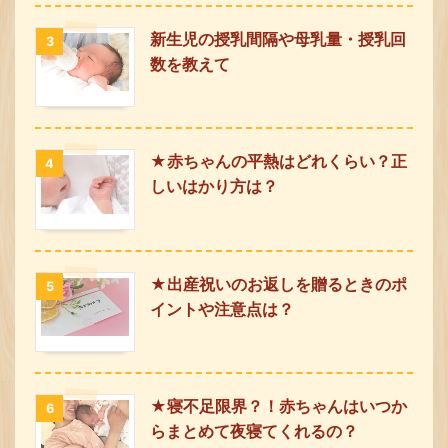
新生児の授乳間隔や母乳量・授乳回
3
数を教えて
★赤ちゃんの平熱はどれくらい？正
4
しいはかり方は？
★出産祝いのお返しを贈るときのポ
5
イントや注意点は？
★寝不足限界？！赤ちゃんはいつか
6
らまとめて夜寝てくれるの？