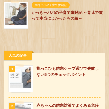
大柿パパの子育て奮闘記
かっきーパパの子育て奮闘記 ～育児で買
って本当によかったもの編～
人気の記事
抱っこひも防寒ケープ選びで失敗し
1
ない5つのチェックポイント
赤ちゃんの防寒対策でよくある危険
2