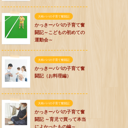
大柿パパの子育て奮闘記
かっきーパパの子育て奮
闘記～こどもの初めての
運動会～
大柿パパの子育て奮闘記
かっきーパパの子育て奮
闘記（お料理編）
大柿パパの子育て奮闘記
かっきーパパの子育て奮
闘記 ～育児で買って本当
によかったもの編～