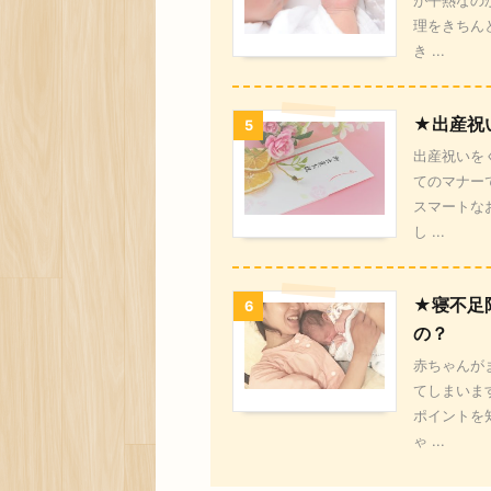
が平熱なの
理をきちん
き ...
★出産祝
5
出産祝いを
てのマナー
スマートな
し ...
★寝不足
6
の？
赤ちゃんが
てしまいま
ポイントを
ゃ ...