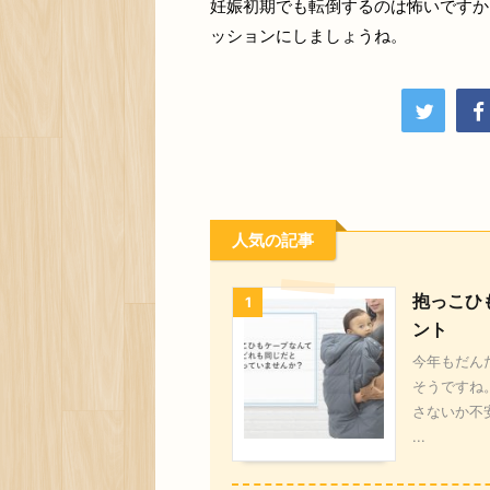
妊娠初期でも転倒するのは怖いですか
ッションにしましょうね。
人気の記事
抱っこひ
1
ント
今年もだん
そうですね
さないか不
...