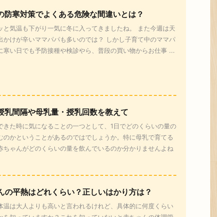
の防寒対策でよくある危険な間違いとは？
ッと気温も下がり一気に冬に入ってきましたね。 また今週は天
出かけが辛いママパパも多いのでは？ しかし子育て中のママパ
に寒い日でも予防接種や検診やら、普段の買い物からお仕事 ...
授乳間隔や母乳量・授乳回数を教えて
できた時に気になることの一つとして、1日でどのくらいの量の
むのかということがあるのではでしょうか。特に母乳で育てる
赤ちゃんがどのくらいの量を飲んでいるのか分かりませんよね
んの平熱はどれくらい？正しいはかり方は？
体温は大人よりも高いと言われるけれど、具体的に何度くらい