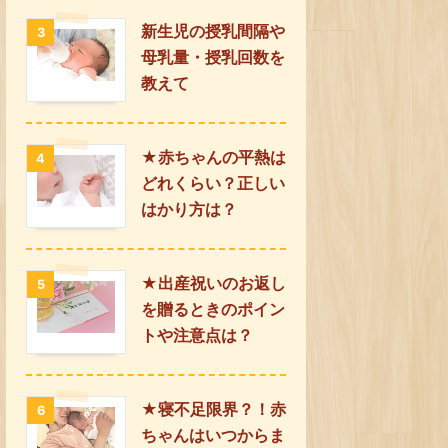
新生児の授乳間隔や
3
母乳量・授乳回数を
教えて
★赤ちゃんの平熱は
4
どれくらい？正しい
はかり方は？
★出産祝いのお返し
5
を贈るときのポイン
トや注意点は？
★寝不足限界？！赤
6
ちゃんはいつからま