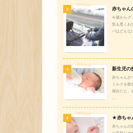
赤ちゃん
2
今週からグ
気も悪くお
パはどんな
新生児の
3
赤ちゃんが
ミルクを飲
場合だと、
...
★赤ちゃ
4
赤ちゃんの