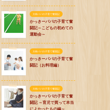
大柿パパの子育て奮闘記
かっきーパパの子育て奮
闘記～こどもの初めての
運動会～
大柿パパの子育て奮闘記
かっきーパパの子育て奮
闘記（お料理編）
大柿パパの子育て奮闘記
かっきーパパの子育て奮
闘記 ～育児で買って本当
によかったもの編～