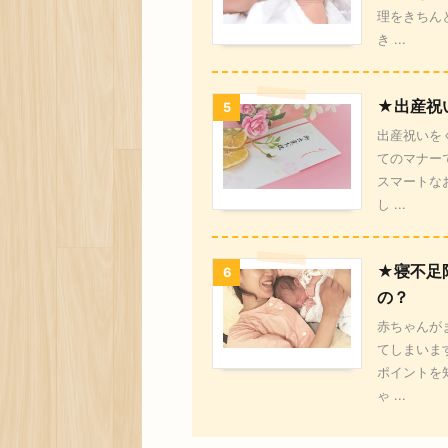
理をきちん
き ...
★出産祝
5
出産祝いを
てのマナー
スマートな
し ...
★寝不足
6
の？
赤ちゃんが
てしまいま
ポイントを
ゃ ...