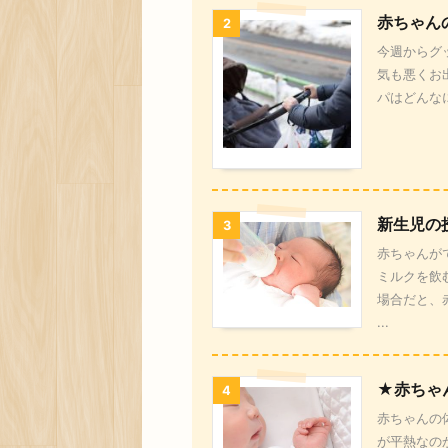
赤ちゃん
2
今週からグ
気も悪くお
パはどんな
新生児の
3
赤ちゃんが
ミルクを飲
場合だと、
...
★赤ちゃ
4
赤ちゃんの
が平熱なの