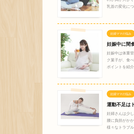
乳首の変化につ
妊婦ママの悩み
妊娠中に間
妊娠中は体重管
ク菓子が、食べ
ポイントを紹介
妊婦ママの悩み
運動不足は
妊婦さんは少し
腰に負担がかか
様々なトラブル