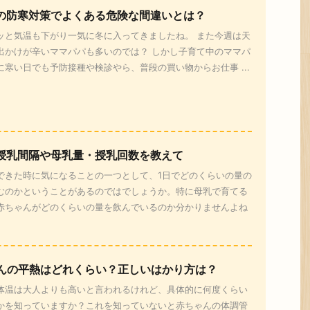
の防寒対策でよくある危険な間違いとは？
ッと気温も下がり一気に冬に入ってきましたね。 また今週は天
出かけが辛いママパパも多いのでは？ しかし子育て中のママパ
に寒い日でも予防接種や検診やら、普段の買い物からお仕事 ...
授乳間隔や母乳量・授乳回数を教えて
できた時に気になることの一つとして、1日でどのくらいの量の
むのかということがあるのではでしょうか。特に母乳で育てる
赤ちゃんがどのくらいの量を飲んでいるのか分かりませんよね
んの平熱はどれくらい？正しいはかり方は？
体温は大人よりも高いと言われるけれど、具体的に何度くらい
かを知っていますか？これを知っていないと赤ちゃんの体調管