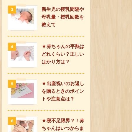
新生児の授乳間隔や
3
母乳量・授乳回数を
教えて
★赤ちゃんの平熱は
4
どれくらい？正しい
はかり方は？
★出産祝いのお返し
5
を贈るときのポイン
トや注意点は？
★寝不足限界？！赤
6
ちゃんはいつからま