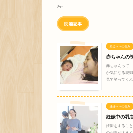
-
関連記事
産後ママの悩み
赤ちゃんの
赤ちゃんって、
か気になる親御
見て笑ってくれ
妊婦ママの悩み
妊娠中の乳
妊娠をすること
のが胸が大きく