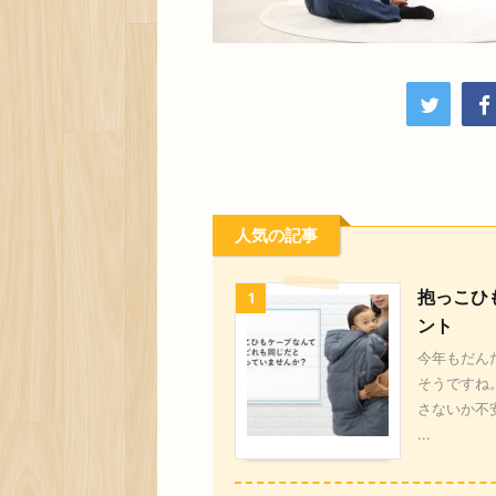
人気の記事
抱っこひ
1
ント
今年もだん
そうですね
さないか不
...